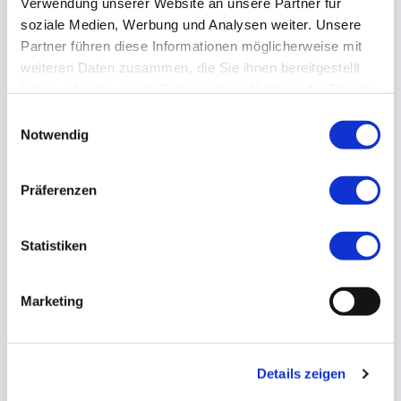
Verwendung unserer Website an unsere Partner für
soziale Medien, Werbung und Analysen weiter. Unsere
Kirchfeldallee 4
Partner führen diese Informationen möglicherweise mit
93055 Regensburg
,
Deutschland
weiteren Daten zusammen, die Sie ihnen bereitgestellt
haben oder die sie im Rahmen Ihrer Nutzung der Dienste
gesammelt haben. Sie geben Einwilligung zu unseren
Einwilligungsauswahl
Cookies, wenn Sie unsere Webseite weiterhin nutzen.
Taekwondo Regensburg kontaktieren
Notwendig
Wie heißt unsere Kampfsportart?
Präferenzen
Statistiken
Name (Pflichtfeld)
Marketing
Details zeigen