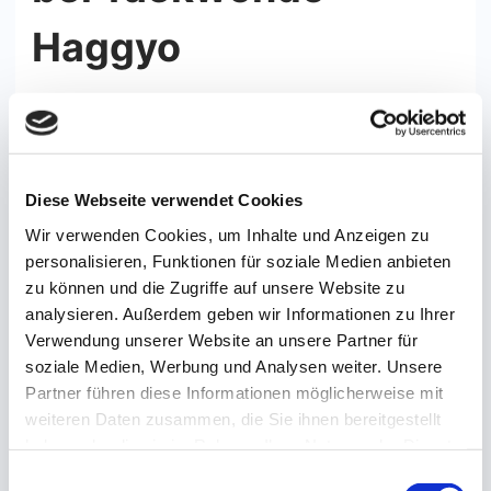
Haggyo
Der Erfolg in Dachau kommt nicht von
ungefähr. Bei Taekwondo Haggyo vom SV
Burgweinting legen wir großen Wert auf eine
Diese Webseite verwendet Cookies
ganzheitliche Ausbildung unserer
Wir verwenden Cookies, um Inhalte und Anzeigen zu
Schülerinnen und Schüler. Taekwondo ist für
personalisieren, Funktionen für soziale Medien anbieten
uns mehr als nur ein Kampfsport – es ist eine
zu können und die Zugriffe auf unsere Website zu
analysieren. Außerdem geben wir Informationen zu Ihrer
Lebensschule.
Verwendung unserer Website an unsere Partner für
soziale Medien, Werbung und Analysen weiter. Unsere
Unser Training ist so aufgebaut, dass jedes
Partner führen diese Informationen möglicherweise mit
Mitglied – egal ob Kind, Jugendlicher oder
weiteren Daten zusammen, die Sie ihnen bereitgestellt
haben oder die sie im Rahmen Ihrer Nutzung der Dienste
Erwachsener – individuell gefördert wird. Wir
gesammelt haben. Sie geben Einwilligung zu unseren
Einwilligungsauswahl
achten darauf, dass niemand überfordert