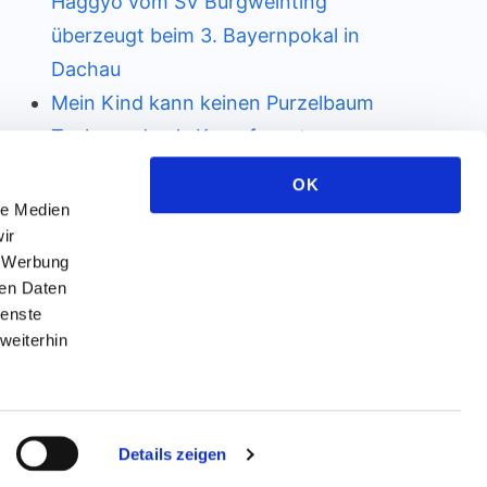
Haggyo vom SV Burgweinting
überzeugt beim 3. Bayernpokal in
Dachau
Mein Kind kann keinen Purzelbaum
Taekwondo als Kampfsport –
einzigartig und besser!
OK
Wie Kampfsport die schulische
le Medien
Leistung verbessern kann
ir
, Werbung
Taekwondo gegen Mobbing
ren Daten
ienste
weiterhin
Details zeigen